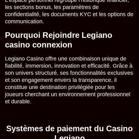
les sections bonus, les paramètres de
confidentialité, les documents KYC et les options de
communication.
Pourquoi Rejoindre Legiano
casino connexion
Legiano Casino offre une combinaison unique de
fiabilité, immersion, innovation et efficacité. Grâce à
son univers structuré, ses fonctionnalités exclusives
et son engagement envers la transparence, il
constitue une destination privilégiée pour les
joueurs cherchant un environnement professionnel
et durable.
Systèmes de paiement du Сasino
Legiano