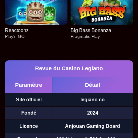
Reactoonz
Big Bass Bonanza
Play’n GO
Pragmatic Play
Revue du Casino Legiano
Paramètre
Détail
Funky Time
Crash
Sweet Bonanza
Crazy Time
Aviator
Wolf Gold
Evolution Gaming
Roobet
Pragmatic Play
Evolution Gaming
Spribe
Pragmatic Play
Site officiel
legiano.co
Fondé
2024
Licence
Anjouan Gaming Board