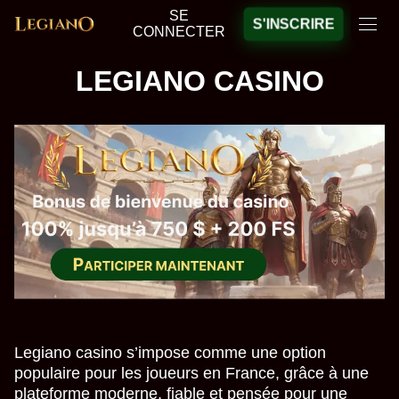
SE
S'INSCRIRE
CONNECTER
LEGIANO CASINO
Legiano casino s’impose comme une option
populaire pour les joueurs en France, grâce à une
plateforme moderne, fiable et pensée pour une