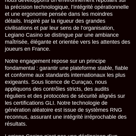
la précision technologique, l’intégrité opérationnelle
et une ergonomie pensée dans les moindres
détails. Inspiré par la rigueur des grandes
civilisations et par leur sens de l’organisation,
Legiano Casino se distingue par une ambiance
maîtrisée, élégante et orientée vers les attentes des
joueurs en France.
Notre engagement repose sur un principe
fondamental : garantir une plateforme stable, fiable
et conforme aux standards internationaux les plus
exigeants. Sous licence de Curaçao, nous
appliquons des contrôles stricts, des audits
réguliers et des protocoles de sécurité alignés sur
les certifications GLI. Notre technologie de
génération aléatoire est issue de systèmes RNG
reconnus, assurant une intégrité irréprochable des
résultats.