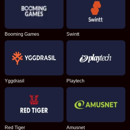
Booming Games
Swintt
Yggdrasil
Playtech
Red Tiger
Amusnet