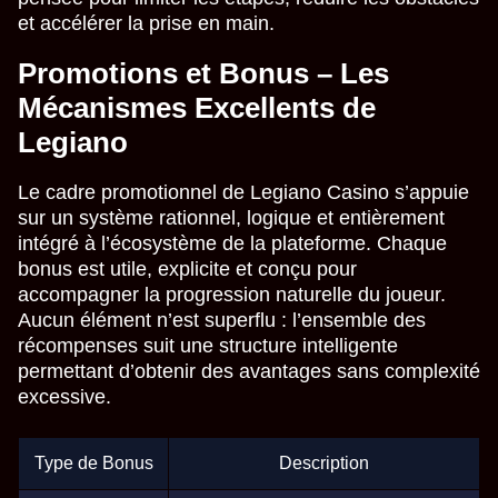
et accélérer la prise en main.
Promotions et Bonus – Les
Mécanismes Excellents de
Legiano
Le cadre promotionnel de Legiano Casino s’appuie
sur un système rationnel, logique et entièrement
intégré à l’écosystème de la plateforme. Chaque
bonus est utile, explicite et conçu pour
accompagner la progression naturelle du joueur.
Aucun élément n’est superflu : l’ensemble des
récompenses suit une structure intelligente
permettant d’obtenir des avantages sans complexité
excessive.
Type de Bonus
Description