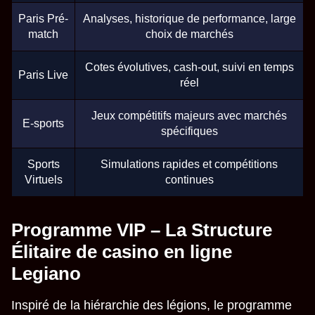
Paris Pré-
Analyses, historique de performance, large
match
choix de marchés
Cotes évolutives, cash-out, suivi en temps
Paris Live
réel
Jeux compétitifs majeurs avec marchés
E-sports
spécifiques
Sports
Simulations rapides et compétitions
Virtuels
continues
Programme VIP – La Structure
Élitaire de casino en ligne
Legiano
Inspiré de la hiérarchie des légions, le programme