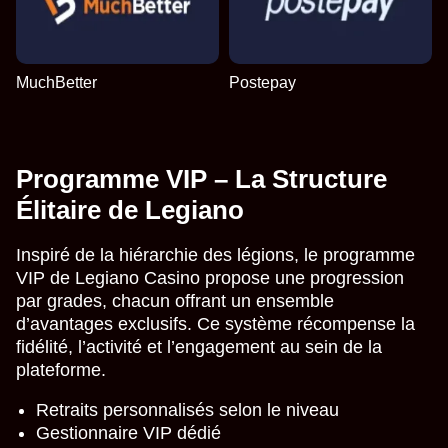
MuchBetter
Postepay
Programme VIP – La Structure
Élitaire de Legiano
Inspiré de la hiérarchie des légions, le programme
VIP de Legiano Casino propose une progression
par grades, chacun offrant un ensemble
d’avantages exclusifs. Ce système récompense la
fidélité, l’activité et l’engagement au sein de la
plateforme.
Retraits personnalisés selon le niveau
Gestionnaire VIP dédié