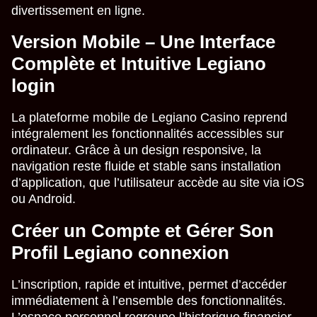
divertissement en ligne.
Version Mobile – Une Interface
Complète et Intuitive Legiano
login
La plateforme mobile de Legiano Casino reprend
intégralement les fonctionnalités accessibles sur
ordinateur. Grâce à un design responsive, la
navigation reste fluide et stable sans installation
d’application, que l’utilisateur accède au site via iOS
ou Android.
Créer un Compte et Gérer Son
Profil Legiano connexion
L’inscription, rapide et intuitive, permet d’accéder
immédiatement à l’ensemble des fonctionnalités.
L’espace personnel regroupe l’historique financier,